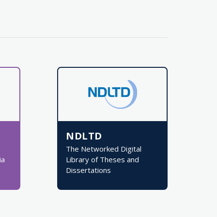
NDLTD
The Networked Digital
ia
Library of Theses and
Dissertations