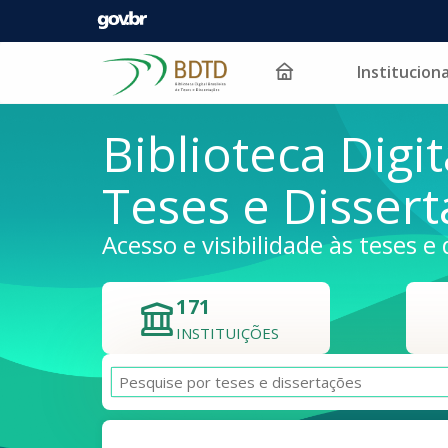
Instituciona
Pular para o conteúdo
Biblioteca Digit
Teses e Disser
Acesso e visibilidade às teses e 
171
INSTITUIÇÕES