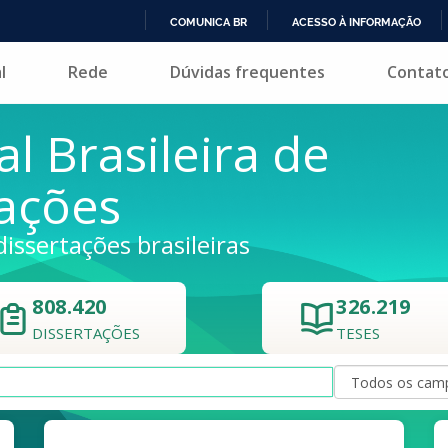
COMUNICA BR
ACESSO À INFORMAÇÃO
IR
l
Rede
Dúvidas frequentes
Contat
PARA
O
CONTEÚDO
al Brasileira de
tações
dissertações brasileiras
808.420
326.219
DISSERTAÇÕES
TESES