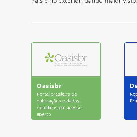
País e no exterior, dando maior visib
Oasisbr
D
Portal brasileiro de
Rep
publicações e dados
Bra
científicos em acesso
aberto