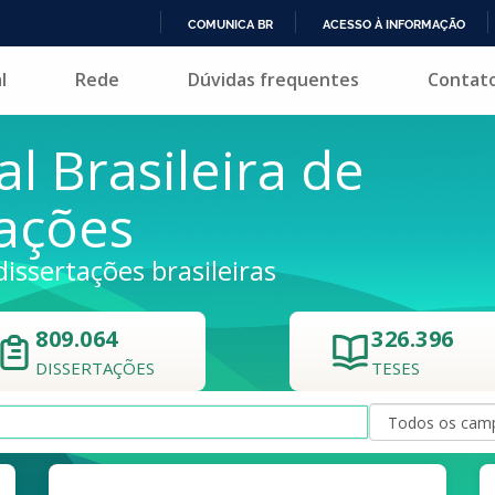
COMUNICA BR
ACESSO À INFORMAÇÃO
IR
l
Rede
Dúvidas frequentes
Contat
PARA
O
CONTEÚDO
al Brasileira de
tações
dissertações brasileiras
809.064
326.396
DISSERTAÇÕES
TESES