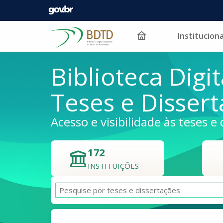
Instituciona
Pular para o conteúdo
Biblioteca Digit
Teses e Disser
Acesso e visibilidade às teses e 
172
INSTITUIÇÕES