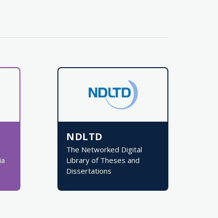
NDLTD
The Networked Digital
ia
Library of Theses and
Dissertations