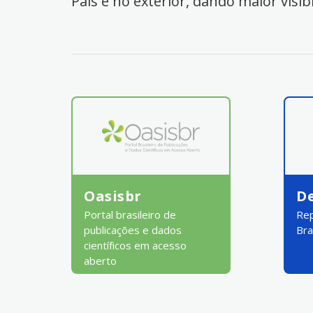
País e no exterior, dando maior visib
Oasisbr
D
Portal brasileiro de
Rep
publicações e dados
Bra
científicos em acesso
aberto