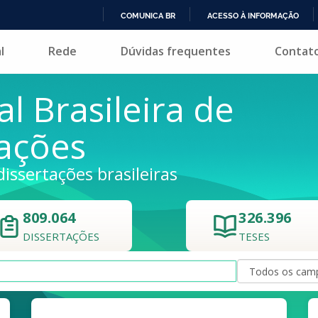
COMUNICA BR
ACESSO À INFORMAÇÃO
IR
l
Rede
Dúvidas frequentes
Contat
PARA
O
CONTEÚDO
al Brasileira de
tações
dissertações brasileiras
809.064
326.396
DISSERTAÇÕES
TESES