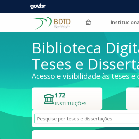
Instituciona
Pular para o conteúdo
Biblioteca Digit
Teses e Disser
Acesso e visibilidade às teses e 
172
INSTITUIÇÕES