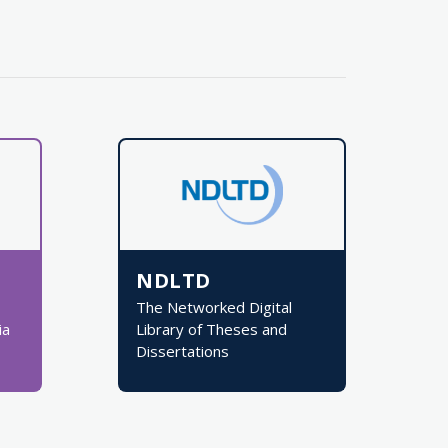
NDLTD
The Networked Digital
ia
Library of Theses and
Dissertations