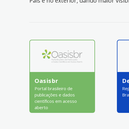
País e no exterior, dando maior visib
Oasisbr
D
Portal brasileiro de
Rep
publicações e dados
Bra
científicos em acesso
aberto