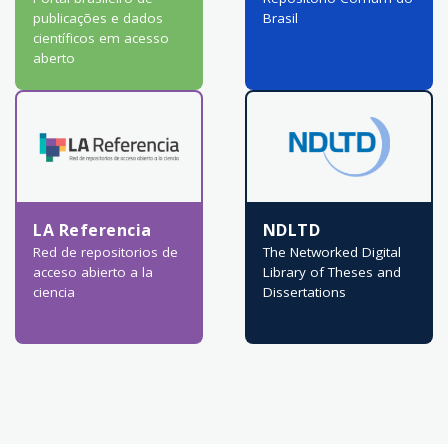
publicações e dados
Brasil
científicos em acesso
aberto
LA Referencia
NDLTD
Red de repositorios de
The Networked Digital
acceso abierto a la
Library of Theses and
ciencia
Dissertations