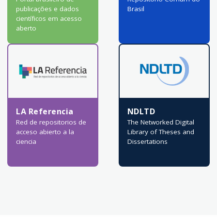
publicações e dados
Brasil
científicos em acesso
aberto
LA Referencia
NDLTD
Red de repositorios de
The Networked Digital
acceso abierto a la
Library of Theses and
ciencia
Dissertations