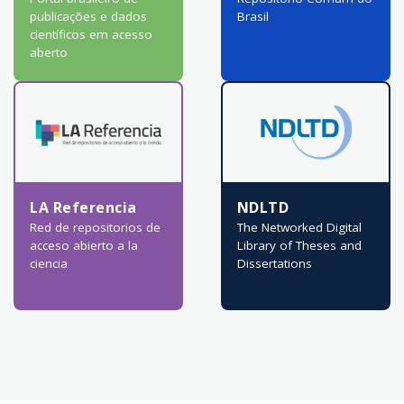
publicações e dados
Brasil
científicos em acesso
aberto
LA Referencia
NDLTD
Red de repositorios de
The Networked Digital
acceso abierto a la
Library of Theses and
ciencia
Dissertations