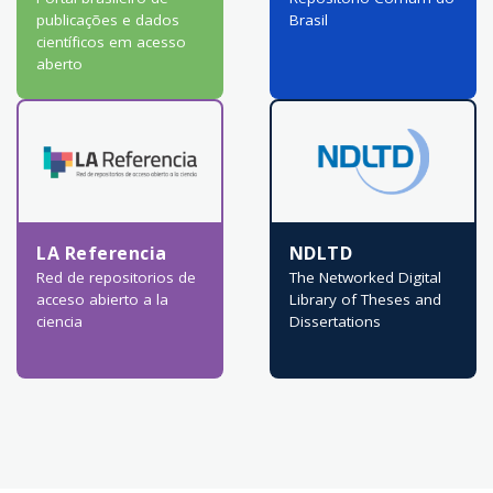
publicações e dados
Brasil
científicos em acesso
aberto
LA Referencia
NDLTD
Red de repositorios de
The Networked Digital
acceso abierto a la
Library of Theses and
ciencia
Dissertations