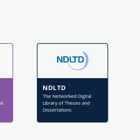
NDLTD
The Networked Digital
ia
Library of Theses and
Dissertations