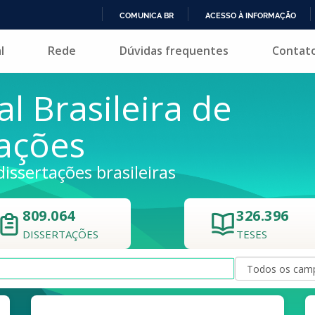
COMUNICA BR
ACESSO À INFORMAÇÃO
IR
l
Rede
Dúvidas frequentes
Contat
PARA
O
CONTEÚDO
al Brasileira de
tações
dissertações brasileiras
809.064
326.396
DISSERTAÇÕES
TESES