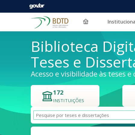
Instituciona
Pular para o conteúdo
Biblioteca Digit
Teses e Disser
Acesso e visibilidade às teses e 
172
INSTITUIÇÕES