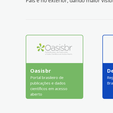
País e no exterior, dando maior visib
Oasisbr
D
Portal brasileiro de
Rep
publicações e dados
Bra
científicos em acesso
aberto