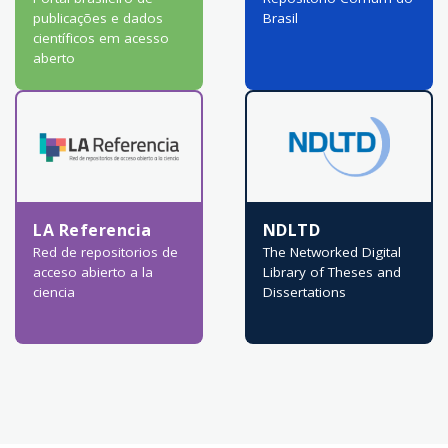
publicações e dados
Brasil
científicos em acesso
aberto
LA Referencia
NDLTD
Red de repositorios de
The Networked Digital
acceso abierto a la
Library of Theses and
ciencia
Dissertations