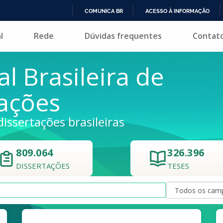
COMUNICA BR
ACESSO À INFORMAÇÃO
IR
l
Rede
Dúvidas frequentes
Contat
PARA
O
CONTEÚDO
al Brasileira de
tações
dissertações brasileiras
809.064
326.396
DISSERTAÇÕES
TESES