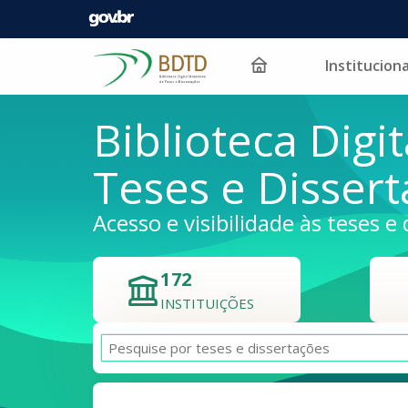
Instituciona
Pular para o conteúdo
Biblioteca Digit
Teses e Disser
Acesso e visibilidade às teses e 
172
INSTITUIÇÕES