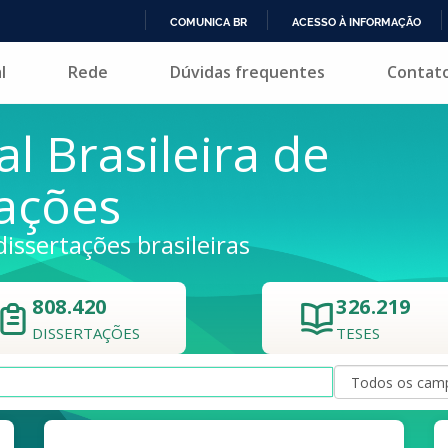
COMUNICA BR
ACESSO À INFORMAÇÃO
IR
l
Rede
Dúvidas frequentes
Contat
PARA
O
CONTEÚDO
al Brasileira de
tações
dissertações brasileiras
808.420
326.219
DISSERTAÇÕES
TESES