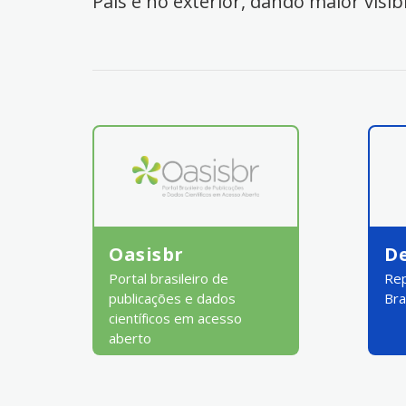
País e no exterior, dando maior visib
Oasisbr
D
Portal brasileiro de
Rep
publicações e dados
Bra
científicos em acesso
aberto