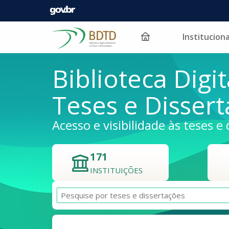
Instituciona
Pular para o conteúdo
Biblioteca Digit
Teses e Disser
Acesso e visibilidade às teses e 
171
INSTITUIÇÕES