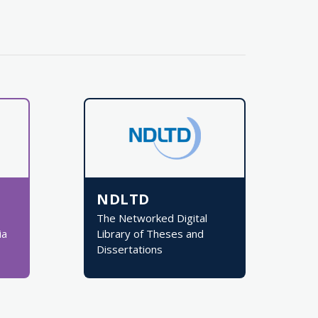
NDLTD
The Networked Digital
ia
Library of Theses and
Dissertations