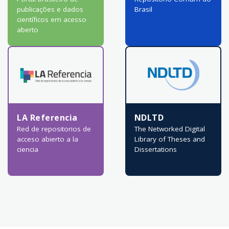
publicações e dados
Brasil
científicos em acesso
aberto
LA Referencia
NDLTD
Red de repositorios de
The Networked Digital
acceso abierto a la
Library of Theses and
ciencia
Dissertations