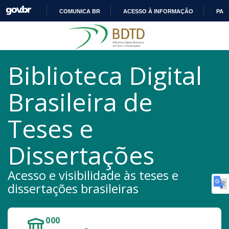
COMUNICA BR
ACESSO À INFORMAÇÃO
PAR
IR
Pular para o conteúdo
PARA
O
CONTEÚDO
Biblioteca Digital
Brasileira de
Teses e
Dissertações
Acesso e visibilidade às teses e
dissertações brasileiras
000