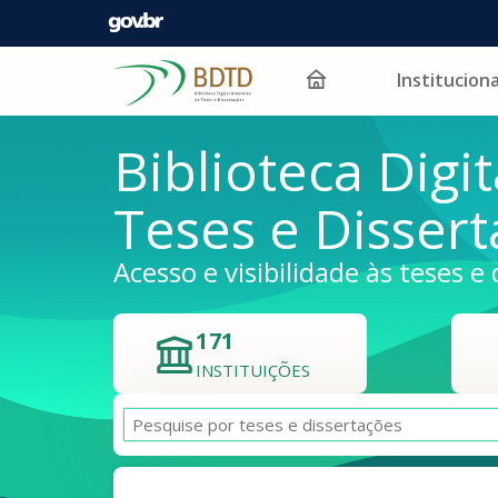
Instituciona
Pular para o conteúdo
Biblioteca Digit
Teses e Disser
Acesso e visibilidade às teses e 
171
INSTITUIÇÕES