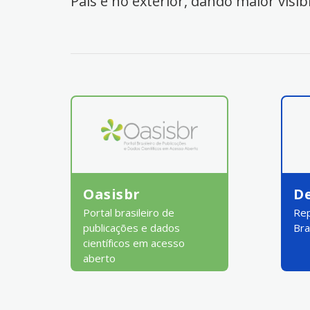
País e no exterior, dando maior visib
Oasisbr
D
Portal brasileiro de
Rep
publicações e dados
Bra
científicos em acesso
aberto