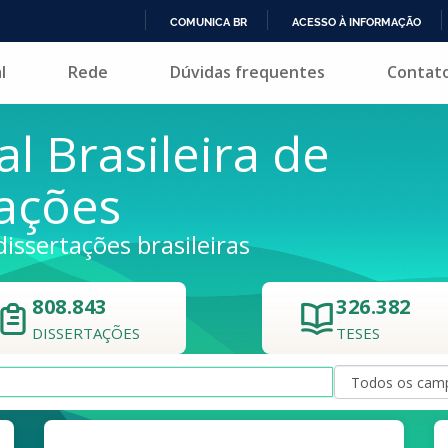
COMUNICA BR
ACESSO À INFORMAÇÃO
IR
l
Rede
Dúvidas frequentes
Contat
PARA
O
CONTEÚDO
al Brasileira de
tações
dissertações brasileiras
808.843
326.382
DISSERTAÇÕES
TESES