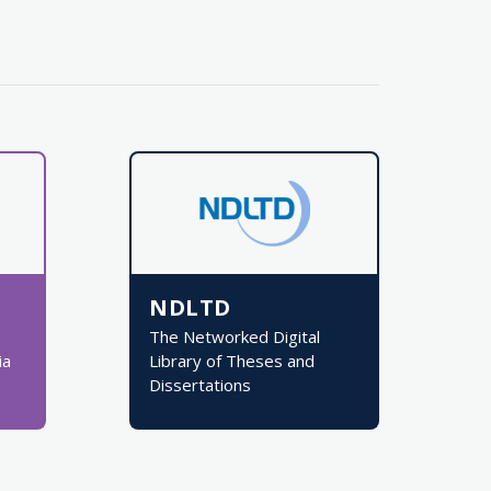
NDLTD
The Networked Digital
ia
Library of Theses and
Dissertations