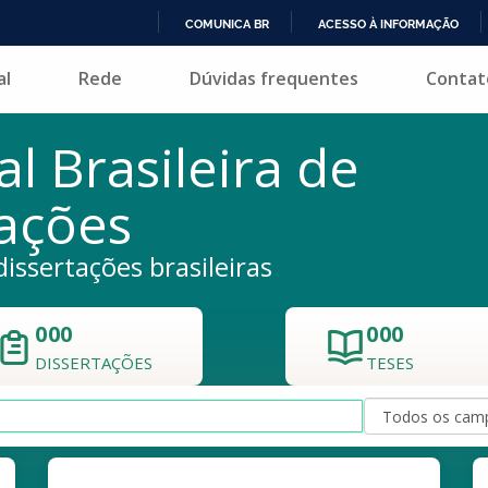
COMUNICA BR
ACESSO À INFORMAÇÃO
IR
l
Rede
Dúvidas frequentes
Contat
PARA
O
CONTEÚDO
al Brasileira de
tações
dissertações brasileiras
000
000
DISSERTAÇÕES
TESES