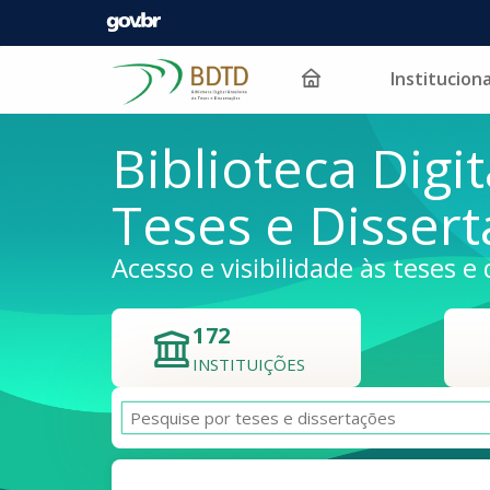
Instituciona
Pular para o conteúdo
Biblioteca Digit
Teses e Disser
Acesso e visibilidade às teses e 
172
INSTITUIÇÕES