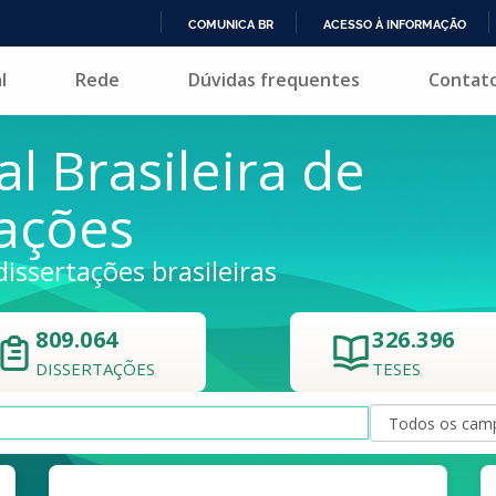
COMUNICA BR
ACESSO À INFORMAÇÃO
IR
l
Rede
Dúvidas frequentes
Contat
PARA
O
CONTEÚDO
al Brasileira de
tações
dissertações brasileiras
809.064
326.396
DISSERTAÇÕES
TESES