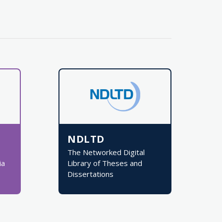
NDLTD
The Networked Digital
ia
Library of Theses and
Dissertations