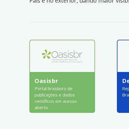
País e no exterior, dando maior visib
Oasisbr
D
Portal brasileiro de
Rep
publicações e dados
Bra
científicos em acesso
aberto