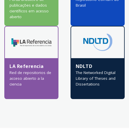
publicações e dados
Brasil
científicos em acesso
aberto
LA Referencia
NDLTD
Red de repositorios de
The Networked Digital
acceso abierto a la
Library of Theses and
ciencia
Dissertations