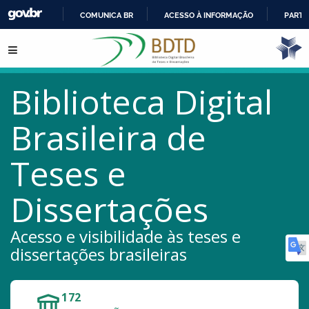
COMUNICA BR
ACESSO À INFORMAÇÃO
PARTI
IR
Pular para o conteúdo
PARA
O
CONTEÚDO
Biblioteca Digital
Brasileira de
Teses e
Dissertações
Acesso e visibilidade às teses e
dissertações brasileiras
172