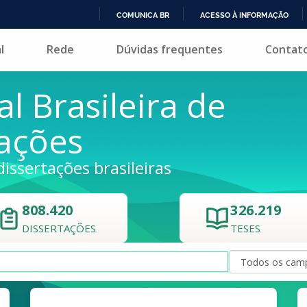
COMUNICA BR
ACESSO À INFORMAÇÃO
IR
l
Rede
Dúvidas frequentes
Contat
PARA
O
CONTEÚDO
al Brasileira de
tações
dissertações brasileiras
808.420
326.219
DISSERTAÇÕES
TESES