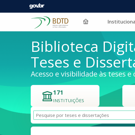
Instituciona
Pular para o conteúdo
Biblioteca Digit
Teses e Disser
Acesso e visibilidade às teses e 
171
INSTITUIÇÕES