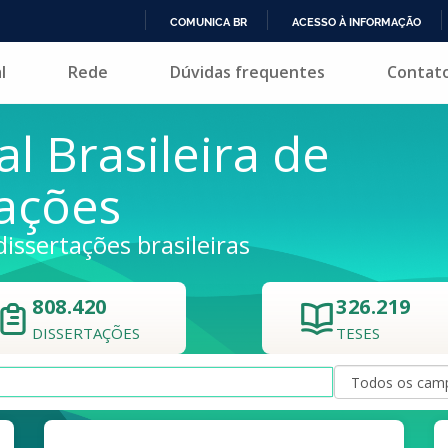
COMUNICA BR
ACESSO À INFORMAÇÃO
IR
l
Rede
Dúvidas frequentes
Contat
PARA
O
CONTEÚDO
al Brasileira de
tações
dissertações brasileiras
808.420
326.219
DISSERTAÇÕES
TESES