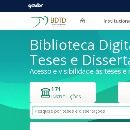
Instituciona
Pular para o conteúdo
Biblioteca Digit
Teses e Disser
Acesso e visibilidade às teses e 
171
INSTITUIÇÕES