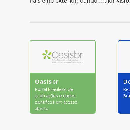
País e no exterior, dando maior visib
Oasisbr
D
Portal brasileiro de
Rep
publicações e dados
Bra
científicos em acesso
aberto