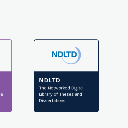
NDLTD
The Networked Digital
ia
Library of Theses and
Dissertations