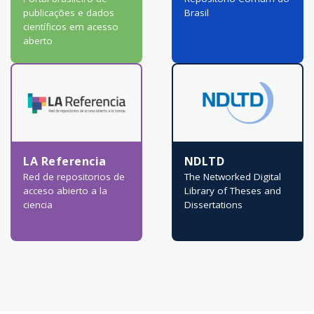
publicações e dados
Brasil
científicos em acesso
aberto
LA Referencia
NDLTD
Red de repositorios de
The Networked Digital
acceso abierto a la
Library of Theses and
ciencia
Dissertations