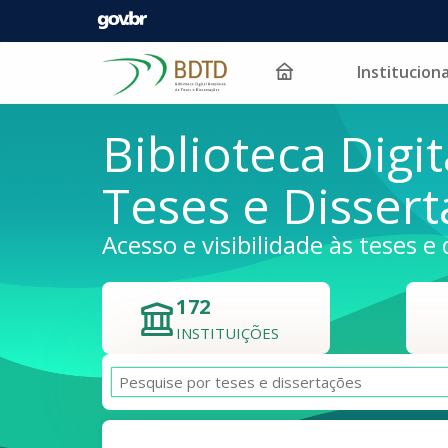
Instituciona
Pular para o conteúdo
Biblioteca Digit
Teses e Disser
Acesso e visibilidade às teses e 
172
INSTITUIÇÕES