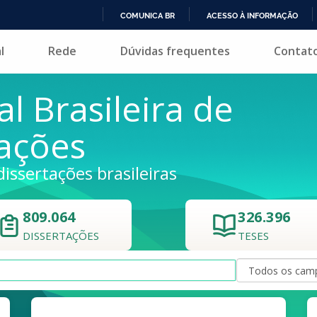
COMUNICA BR
ACESSO À INFORMAÇÃO
IR
l
Rede
Dúvidas frequentes
Contat
PARA
O
CONTEÚDO
al Brasileira de
tações
dissertações brasileiras
809.064
326.396
DISSERTAÇÕES
TESES