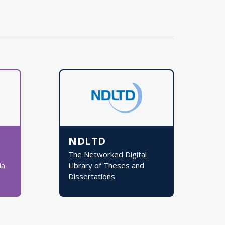
NDLTD
The Networked Digital
ia
Library of Theses and
Dissertations