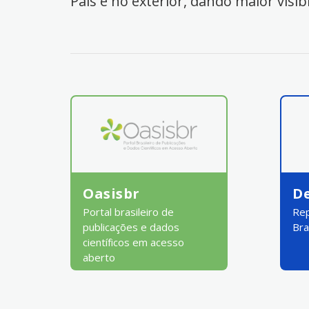
País e no exterior, dando maior visib
Oasisbr
D
Portal brasileiro de
Rep
publicações e dados
Bra
científicos em acesso
aberto