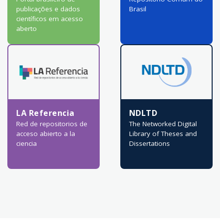
publicações e dados
Brasil
científicos em acesso
aberto
LA Referencia
NDLTD
Red de repositorios de
The Networked Digital
acceso abierto a la
Library of Theses and
ciencia
Dissertations