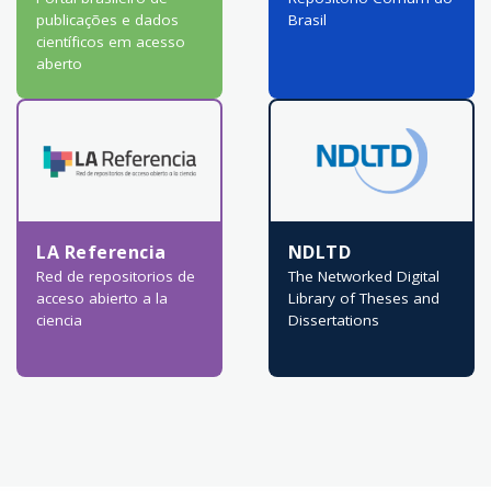
publicações e dados
Brasil
científicos em acesso
aberto
LA Referencia
NDLTD
Red de repositorios de
The Networked Digital
acceso abierto a la
Library of Theses and
ciencia
Dissertations