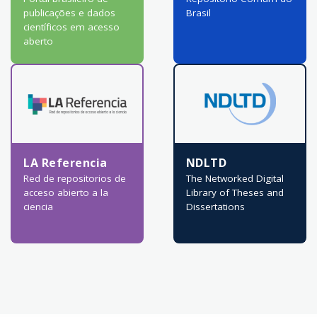
publicações e dados
Brasil
científicos em acesso
aberto
LA Referencia
NDLTD
Red de repositorios de
The Networked Digital
acceso abierto a la
Library of Theses and
ciencia
Dissertations