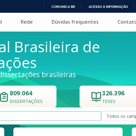
COMUNICA BR
ACESSO À INFORMAÇÃO
IR
l
Rede
Dúvidas frequentes
Contat
PARA
O
CONTEÚDO
al Brasileira de
tações
dissertações brasileiras
809.064
326.396
DISSERTAÇÕES
TESES