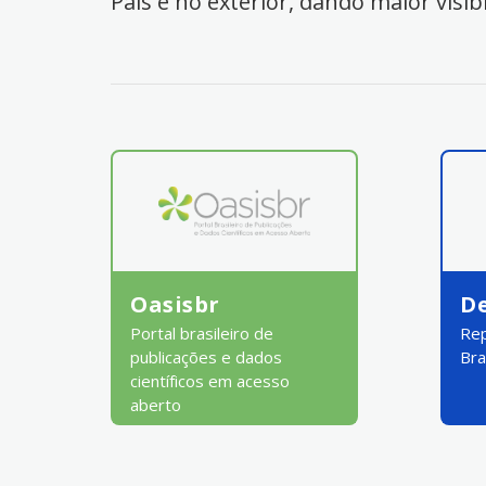
País e no exterior, dando maior visib
Oasisbr
D
Portal brasileiro de
Rep
publicações e dados
Bra
científicos em acesso
aberto