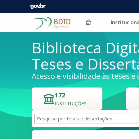
Instituciona
Pular para o conteúdo
Biblioteca Digit
Teses e Disser
Acesso e visibilidade às teses e 
172
INSTITUIÇÕES