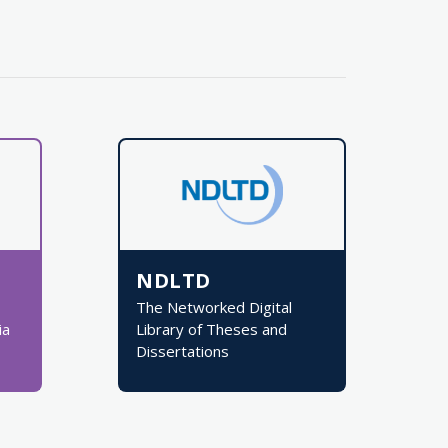
NDLTD
The Networked Digital
ia
Library of Theses and
Dissertations