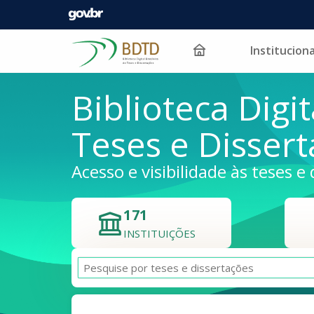
Instituciona
Pular para o conteúdo
Biblioteca Digit
Teses e Disser
Acesso e visibilidade às teses e 
171
INSTITUIÇÕES