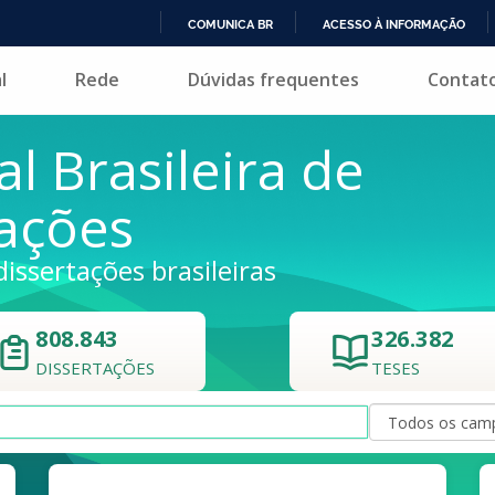
COMUNICA BR
ACESSO À INFORMAÇÃO
IR
l
Rede
Dúvidas frequentes
Contat
PARA
O
CONTEÚDO
al Brasileira de
tações
dissertações brasileiras
808.843
326.382
DISSERTAÇÕES
TESES