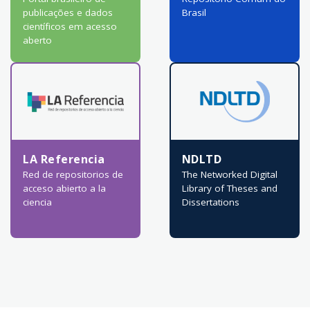
publicações e dados
Brasil
científicos em acesso
aberto
LA Referencia
NDLTD
Red de repositorios de
The Networked Digital
acceso abierto a la
Library of Theses and
ciencia
Dissertations