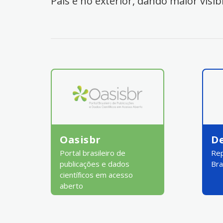
País e no exterior, dando maior visib
Oasisbr
D
Portal brasileiro de
Rep
publicações e dados
Bra
científicos em acesso
aberto