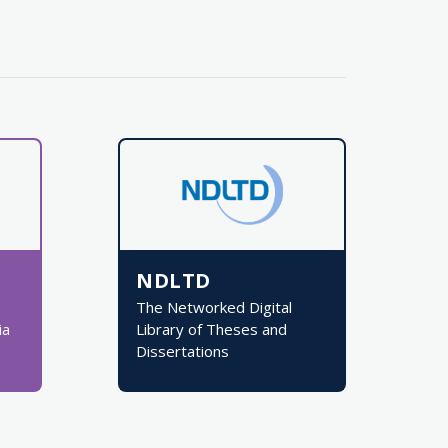
NDLTD
The Networked Digital
ia
Library of Theses and
Dissertations