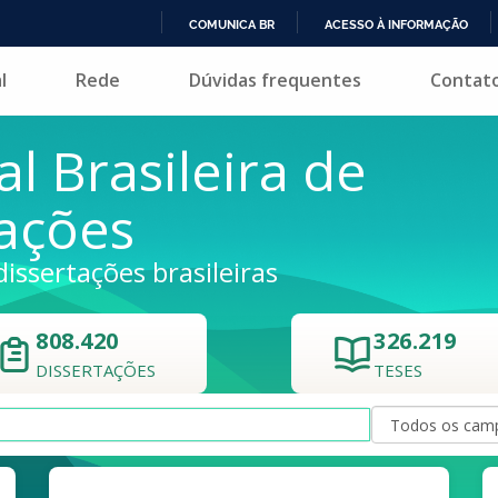
COMUNICA BR
ACESSO À INFORMAÇÃO
IR
l
Rede
Dúvidas frequentes
Contat
PARA
O
CONTEÚDO
al Brasileira de
tações
dissertações brasileiras
808.420
326.219
DISSERTAÇÕES
TESES