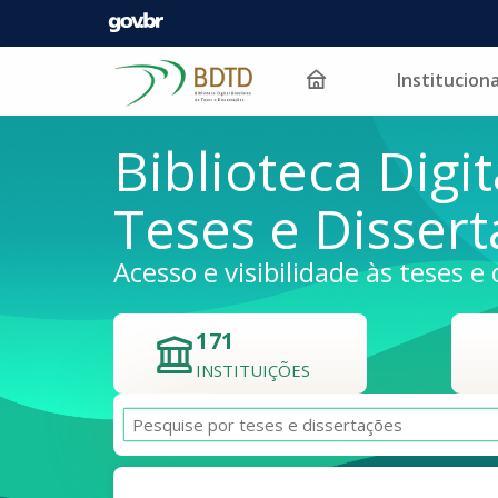
Instituciona
Pular para o conteúdo
Biblioteca Digit
Teses e Disser
Acesso e visibilidade às teses e 
171
INSTITUIÇÕES