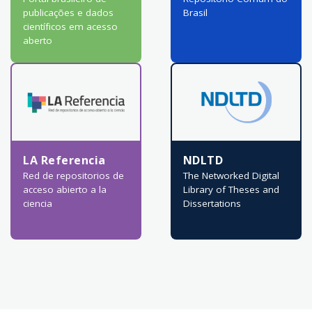
publicações e dados
Brasil
científicos em acesso
aberto
LA Referencia
NDLTD
Red de repositorios de
The Networked Digital
acceso abierto a la
Library of Theses and
ciencia
Dissertations