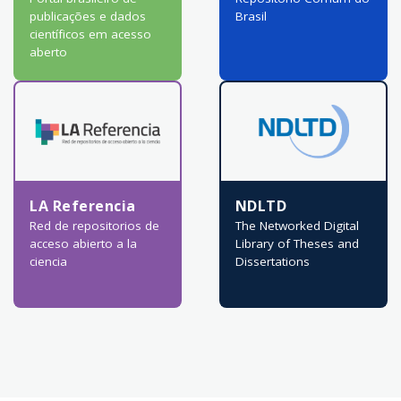
publicações e dados
Brasil
científicos em acesso
aberto
LA Referencia
NDLTD
Red de repositorios de
The Networked Digital
acceso abierto a la
Library of Theses and
ciencia
Dissertations