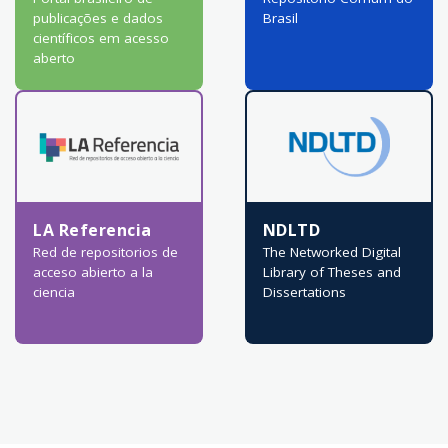
publicações e dados
Brasil
científicos em acesso
aberto
LA Referencia
NDLTD
Red de repositorios de
The Networked Digital
acceso abierto a la
Library of Theses and
ciencia
Dissertations