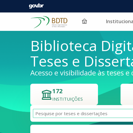
Instituciona
Pular para o conteúdo
Biblioteca Digit
Teses e Disser
Acesso e visibilidade às teses e 
172
INSTITUIÇÕES