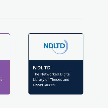
NDLTD
The Networked Digital
ia
Library of Theses and
Dissertations