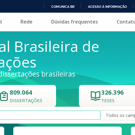
COMUNICA BR
ACESSO À INFORMAÇÃO
IR
l
Rede
Dúvidas frequentes
Contat
PARA
O
CONTEÚDO
al Brasileira de
tações
dissertações brasileiras
809.064
326.396
DISSERTAÇÕES
TESES