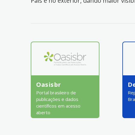
País e no exterior, dando maior visib
Oasisbr
D
Portal brasileiro de
Rep
publicações e dados
Bra
científicos em acesso
aberto