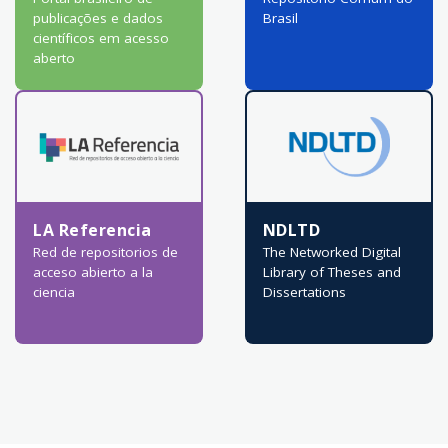
publicações e dados
Brasil
científicos em acesso
aberto
LA Referencia
NDLTD
Red de repositorios de
The Networked Digital
acceso abierto a la
Library of Theses and
ciencia
Dissertations