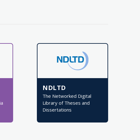
NDLTD
The Networked Digital
ia
Library of Theses and
Dissertations