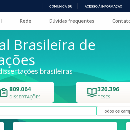
COMUNICA BR
ACESSO À INFORMAÇÃO
IR
l
Rede
Dúvidas frequentes
Contat
PARA
O
CONTEÚDO
al Brasileira de
tações
dissertações brasileiras
809.064
326.396
DISSERTAÇÕES
TESES