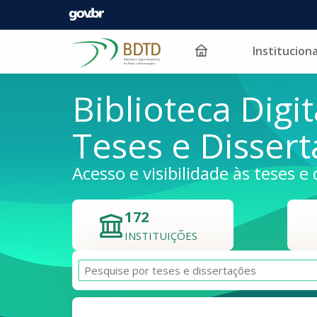
Instituciona
Pular para o conteúdo
Biblioteca Digit
Teses e Disser
Acesso e visibilidade às teses e 
172
INSTITUIÇÕES