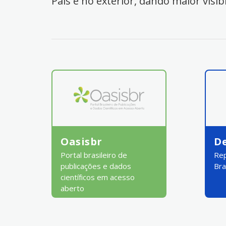
País e no exterior, dando maior visib
Oasisbr
D
Portal brasileiro de
Rep
publicações e dados
Bra
científicos em acesso
aberto