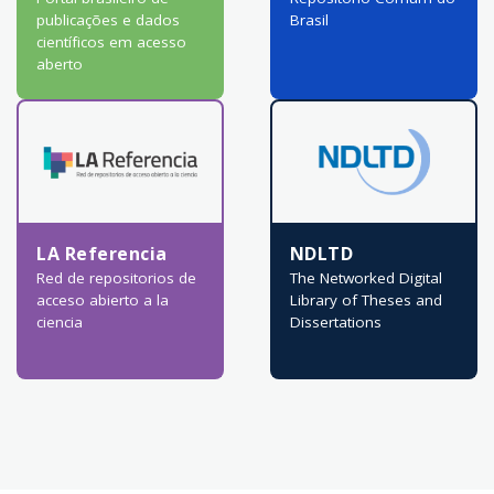
publicações e dados
Brasil
científicos em acesso
aberto
LA Referencia
NDLTD
Red de repositorios de
The Networked Digital
acceso abierto a la
Library of Theses and
ciencia
Dissertations