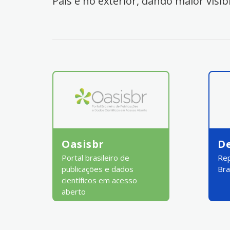
País e no exterior, dando maior visib
Oasisbr
D
Portal brasileiro de
Rep
publicações e dados
Bra
científicos em acesso
aberto