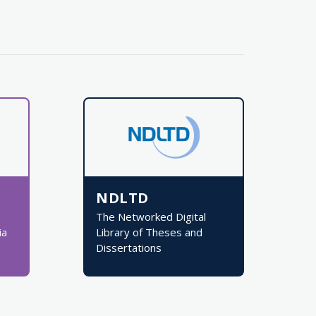
NDLTD
The Networked Digital
ia
Library of Theses and
Dissertations