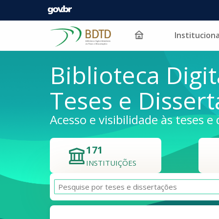
Instituciona
Pular para o conteúdo
Biblioteca Digit
Teses e Disser
Acesso e visibilidade às teses e 
171
INSTITUIÇÕES