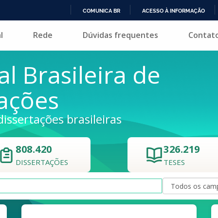
COMUNICA BR
ACESSO À INFORMAÇÃO
IR
l
Rede
Dúvidas frequentes
Contat
PARA
O
CONTEÚDO
al Brasileira de
tações
dissertações brasileiras
808.420
326.219
DISSERTAÇÕES
TESES