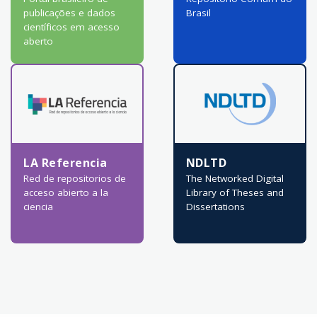
publicações e dados
Brasil
científicos em acesso
aberto
LA Referencia
NDLTD
Red de repositorios de
The Networked Digital
acceso abierto a la
Library of Theses and
ciencia
Dissertations