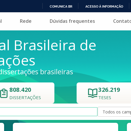
COMUNICA BR
ACESSO À INFORMAÇÃO
IR
l
Rede
Dúvidas frequentes
Contat
PARA
O
CONTEÚDO
al Brasileira de
tações
dissertações brasileiras
808.420
326.219
DISSERTAÇÕES
TESES