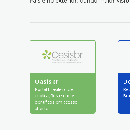
País e no exterior, dando maior visib
Oasisbr
D
Portal brasileiro de
Rep
publicações e dados
Bra
científicos em acesso
aberto