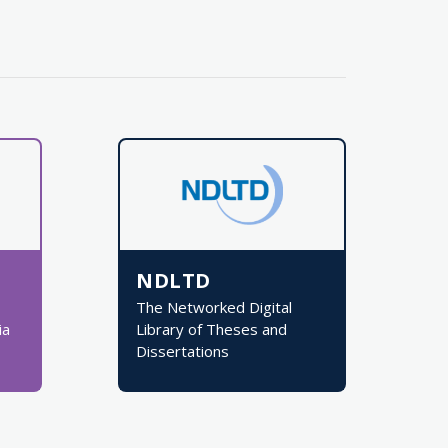
NDLTD
The Networked Digital
ia
Library of Theses and
Dissertations