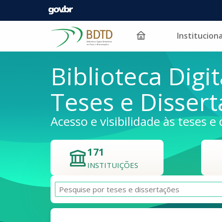
Instituciona
Pular para o conteúdo
Biblioteca Digit
Teses e Disser
Acesso e visibilidade às teses e 
171
INSTITUIÇÕES