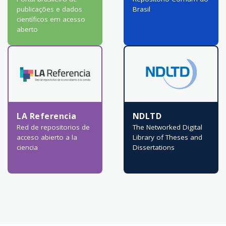
publicações e dados
Brasil
científicos em acesso
aberto
LA Referencia
NDLTD
Red de repositorios de
The Networked Digital
acceso abierto a la
Library of Theses and
ciencia
Dissertations