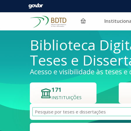
Instituciona
Pular para o conteúdo
Biblioteca Digit
Teses e Disser
Acesso e visibilidade às teses e 
171
INSTITUIÇÕES