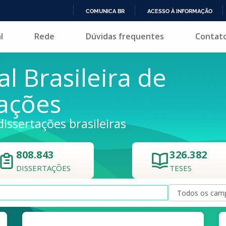
COMUNICA BR
ACESSO À INFORMAÇÃO
IR
l
Rede
Dúvidas frequentes
Contat
PARA
O
CONTEÚDO
al Brasileira de
tações
dissertações brasileiras
808.843
326.382
DISSERTAÇÕES
TESES