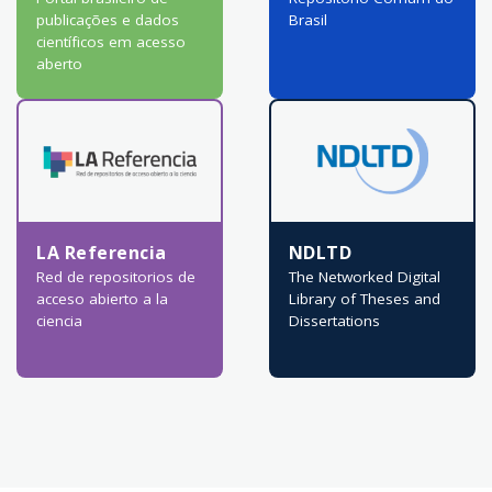
publicações e dados
Brasil
científicos em acesso
aberto
LA Referencia
NDLTD
Red de repositorios de
The Networked Digital
acceso abierto a la
Library of Theses and
ciencia
Dissertations