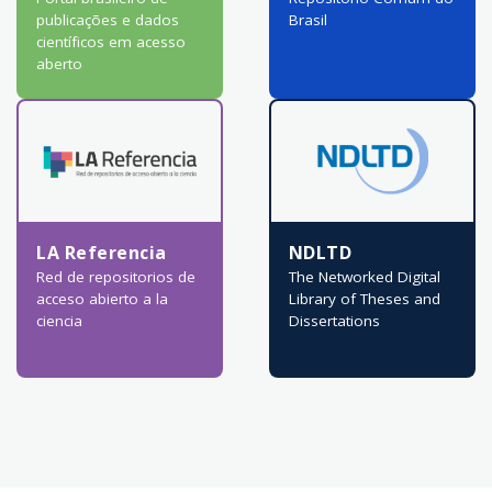
publicações e dados
Brasil
científicos em acesso
aberto
LA Referencia
NDLTD
Red de repositorios de
The Networked Digital
acceso abierto a la
Library of Theses and
ciencia
Dissertations