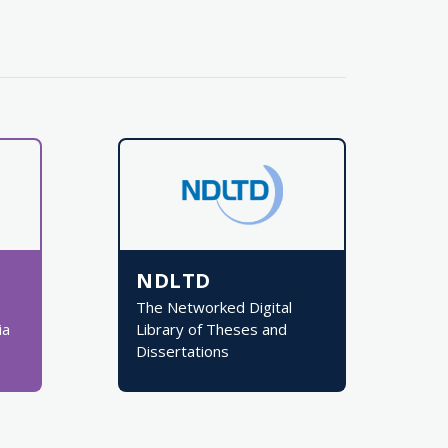
NDLTD
The Networked Digital
ia
Library of Theses and
Dissertations