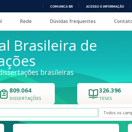
COMUNICA BR
ACESSO À INFORMAÇÃO
IR
l
Rede
Dúvidas frequentes
Contat
PARA
O
CONTEÚDO
al Brasileira de
tações
dissertações brasileiras
809.064
326.396
DISSERTAÇÕES
TESES