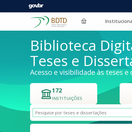
Instituciona
Pular para o conteúdo
Biblioteca Digit
Teses e Disser
Acesso e visibilidade às teses e 
172
INSTITUIÇÕES