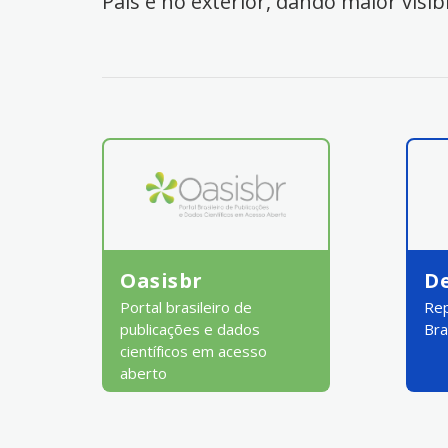
País e no exterior, dando maior visib
Oasisbr
D
Portal brasileiro de
Rep
publicações e dados
Bra
científicos em acesso
aberto