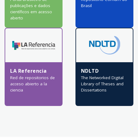
publicações e dados
Brasil
científicos em acesso
aberto
LA Referencia
NDLTD
Red de repositorios de
The Networked Digital
acceso abierto a la
Library of Theses and
ciencia
Dissertations