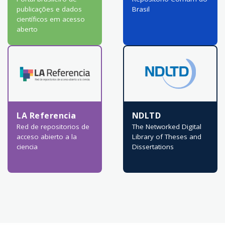
publicações e dados
Brasil
científicos em acesso
aberto
LA Referencia
NDLTD
Red de repositorios de
The Networked Digital
acceso abierto a la
Library of Theses and
ciencia
Dissertations