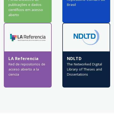
publicações e dados
Brasil
científicos em acesso
aberto
LA Referencia
NDLTD
Red de repositorios de
The Networked Digital
acceso abierto a la
Library of Theses and
ciencia
Dissertations