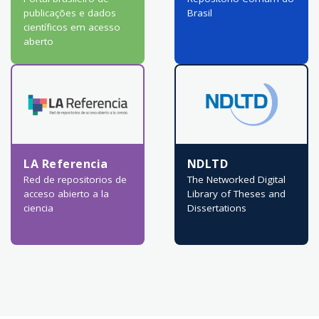
publicações e dados
Brasil
científicos em acesso
aberto
LA Referencia
NDLTD
Red de repositorios de
The Networked Digital
acceso abierto a la
Library of Theses and
ciencia
Dissertations