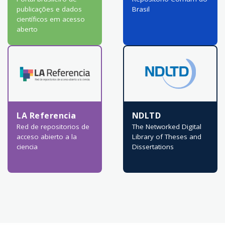
publicações e dados
Brasil
científicos em acesso
aberto
LA Referencia
NDLTD
Red de repositorios de
The Networked Digital
acceso abierto a la
Library of Theses and
ciencia
Dissertations