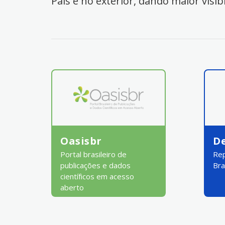
País e no exterior, dando maior visib
Oasisbr
D
Portal brasileiro de
Rep
publicações e dados
Bra
científicos em acesso
aberto