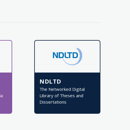
NDLTD
The Networked Digital
ia
Library of Theses and
Dissertations