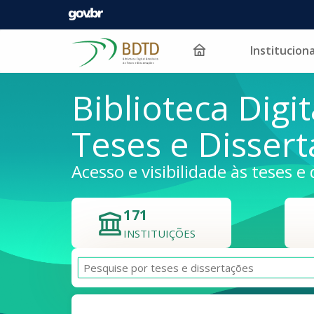
Instituciona
Pular para o conteúdo
Biblioteca Digit
Teses e Disser
Acesso e visibilidade às teses e 
171
INSTITUIÇÕES