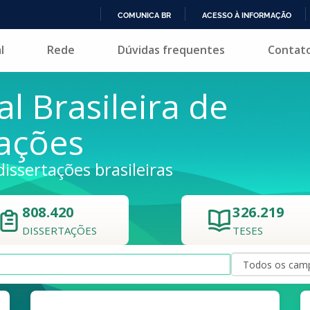
COMUNICA BR
ACESSO À INFORMAÇÃO
IR
l
Rede
Dúvidas frequentes
Contat
PARA
O
CONTEÚDO
al Brasileira de
tações
dissertações brasileiras
808.420
326.219
DISSERTAÇÕES
TESES